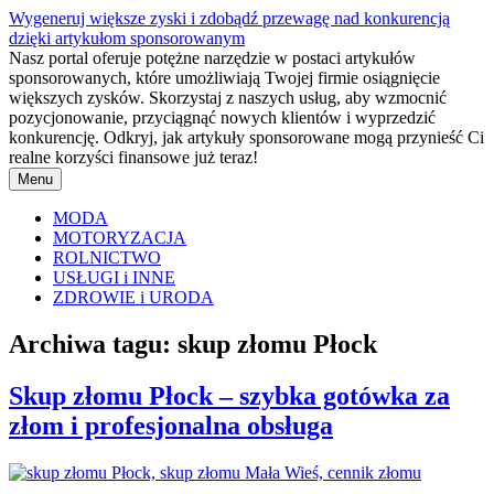
Przejdź
Wygeneruj większe zyski i zdobądź przewagę nad konkurencją
do
dzięki artykułom sponsorowanym
treści
Nasz portal oferuje potężne narzędzie w postaci artykułów
sponsorowanych, które umożliwiają Twojej firmie osiągnięcie
większych zysków. Skorzystaj z naszych usług, aby wzmocnić
pozycjonowanie, przyciągnąć nowych klientów i wyprzedzić
konkurencję. Odkryj, jak artykuły sponsorowane mogą przynieść Ci
realne korzyści finansowe już teraz!
Menu
MODA
MOTORYZACJA
ROLNICTWO
USŁUGI i INNE
ZDROWIE i URODA
Archiwa tagu:
skup złomu Płock
Skup złomu Płock – szybka gotówka za
złom i profesjonalna obsługa