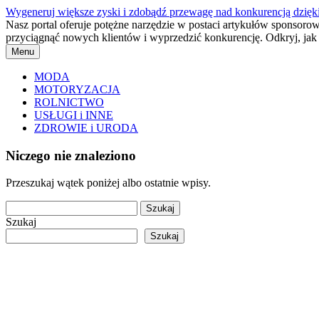
Przejdź
Wygeneruj większe zyski i zdobądź przewagę nad konkurencją dzię
do
Nasz portal oferuje potężne narzędzie w postaci artykułów sponsoro
treści
przyciągnąć nowych klientów i wyprzedzić konkurencję. Odkryj, jak 
Menu
MODA
MOTORYZACJA
ROLNICTWO
USŁUGI i INNE
ZDROWIE i URODA
Niczego nie znaleziono
Przeszukaj wątek poniżej albo ostatnie wpisy.
Szukaj:
Szukaj
Szukaj