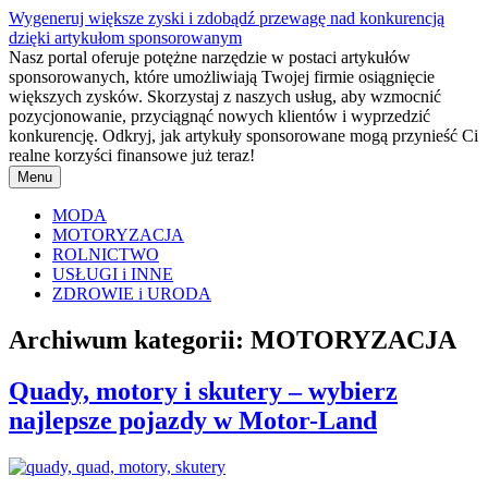
Przejdź
Wygeneruj większe zyski i zdobądź przewagę nad konkurencją
do
dzięki artykułom sponsorowanym
treści
Nasz portal oferuje potężne narzędzie w postaci artykułów
sponsorowanych, które umożliwiają Twojej firmie osiągnięcie
większych zysków. Skorzystaj z naszych usług, aby wzmocnić
pozycjonowanie, przyciągnąć nowych klientów i wyprzedzić
konkurencję. Odkryj, jak artykuły sponsorowane mogą przynieść Ci
realne korzyści finansowe już teraz!
Menu
MODA
MOTORYZACJA
ROLNICTWO
USŁUGI i INNE
ZDROWIE i URODA
Archiwum kategorii:
MOTORYZACJA
Quady, motory i skutery – wybierz
najlepsze pojazdy w Motor-Land